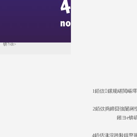
鐢佃瘽
86-0571-86208669
锛?/dt>
浼犵湡
86-0571-89266839
锛?/dt>
鍦板潃
娴欐睙鏉窞姝︽灄骞垮満
锛?/dt>
1銆佽鏍规嵁閲嶇
2銆佽捣鍗囧強闄嶈
鎺ヨе锛
4銆佸湪浣跨敤鍓嶅簲